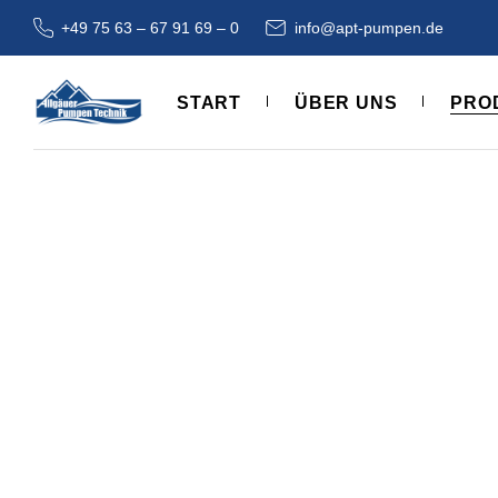
+49 75 63 – 67 91 69 – 0
info@apt-pumpen.de
B-SERI
B-SER
START
ÜBER UNS
PRO
B-SERI
F-SER
B-SE
B-SE
B-SE
F-SE